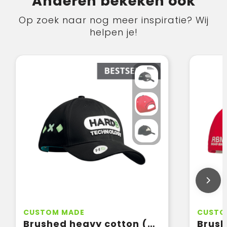
Anderen bekeken ook
Op zoek naar nog meer inspiratie? Wij
helpen je!
CUSTOM MADE
CUSTO
Brushed heavy cotton (280gsm)