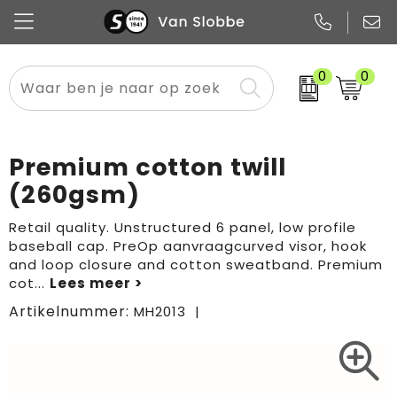
0
0
Alle categorieën
Pennen
Flessen
Meest gekozen
Boodschappen- en draagtassen
Tech
Potloden
Mokken en bekers
Buitenkleding
Zakelijke tassen
Premium cotton twill
Snoep
Notitieboekjes
Glazen en karaffen
Sportkleding
Sport & vrije tijd
(260gsm)
Promo
Papier
Merken
Overig textiel
Rugzakken
Retail quality. Unstructured 6 panel, low profile
baseball cap. PreOp aanvraagcurved visor, hook
and loop closure and cotton sweatband. Premium
cot
...
Artikelnummer:
MH2013