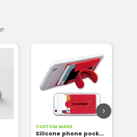
e!
CUSTOM MADE
Silicone phone pocket with snap stand