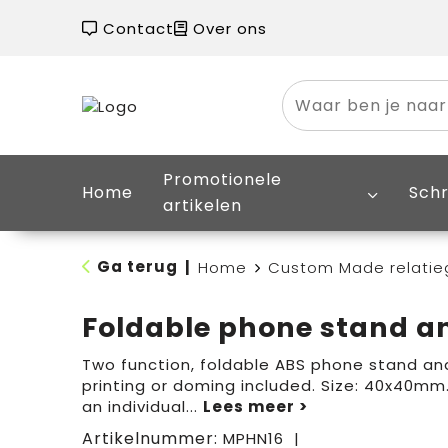
Contact
Over ons
Promotionele
Home
Schr
artikelen
Ga terug
|
Home
Custom Made relati
Foldable phone stand a
Two function, foldable ABS phone stand and 
printing or doming included. Size: 40x40mm.
an individual
...
Artikelnummer:
MPHN16