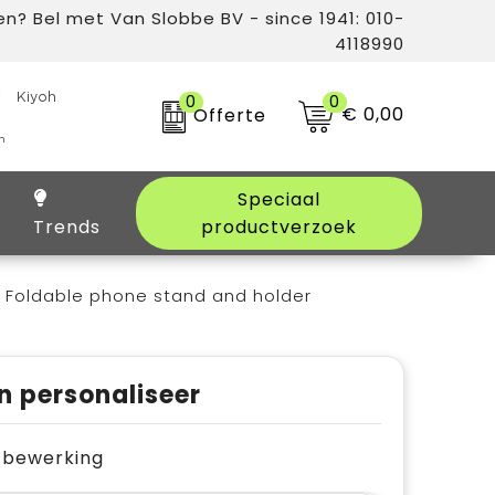
n? Bel met Van Slobbe BV - since 1941: 010-
4118990
0
0
€ 0,00
Offerte
Speciaal
Trends
productverzoek
Foldable phone stand and holder
n personaliseer
je bewerking