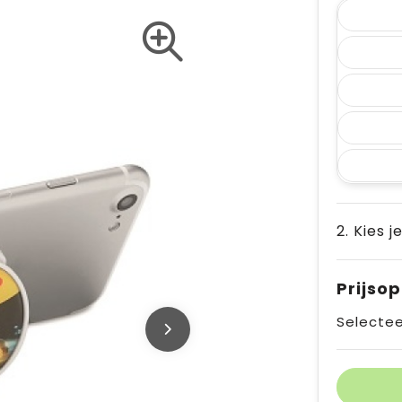
2. Kies j
Prijso
Selectee