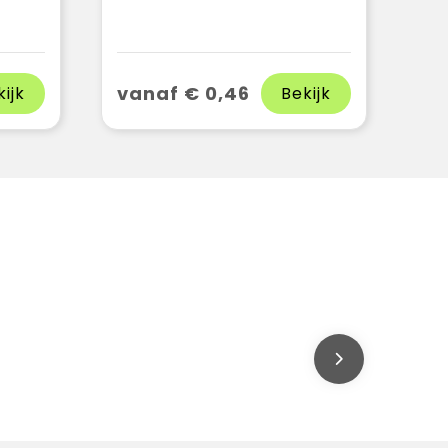
vanaf € 0,46
kijk
Bekijk