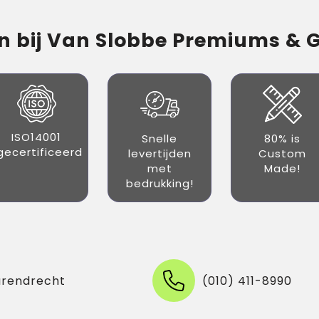
 bij Van Slobbe Premiums & Gi
ISO14001
Snelle
80% is
gecertificeerd
levertijden
Custom
met
Made!
bedrukking!
arendrecht
(010) 411-8990