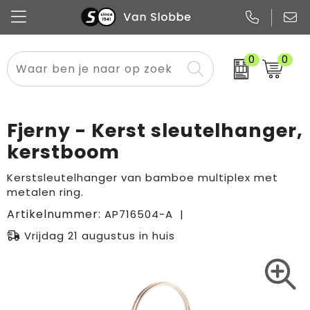
0
0
Alle categorieën
Pennen
Flessen
Meest gekozen
Boodschappen- en draagtassen
Tech
Potloden
Mokken en bekers
Buitenkleding
Zakelijke tassen
Fjerny - Kerst sleutelhanger,
Snoep
Notitieboekjes
Glazen en karaffen
Sportkleding
Sport & vrije tijd
kerstboom
Promo
Papier
Merken
Overig textiel
Rugzakken
Kerstsleutelhanger van bamboe multiplex met
metalen ring.
Artikelnummer:
AP716504-A
Vrijdag 21 augustus in huis