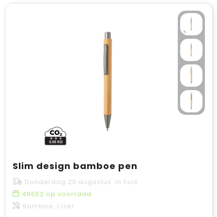
Slim design bamboe pen
Donderdag 20 augustus in huis
49652
op voorraad
Bamboe, IJzer