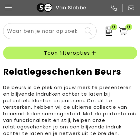
0
0
Alle categorieën
Pennen
Flessen
Meest gekozen
Boodschappen- en draagtassen
Tech
Potloden
Mokken en bekers
Buitenkleding
Zakelijke tassen
Toon filteropties
Snoep
Notitieboekjes
Glazen en karaffen
Sportkleding
Sport & vrije tijd
Relatiegeschenken Beurs
Promo
Papier
Merken
Overig textiel
Rugzakken
De beurs is dé plek om jouw merk te presenteren
en blijvende indrukken achter te laten bij
potentiële klanten en partners. Om dit te
versterken, hebben wij de ultieme collectie van
beursartikelen samengesteld. Met de perfecte mix
van functionaliteit en stijl, helpen onze
relatiegeschenken je om een blijvende indruk
achter te laten en je netwerk uit te breiden.