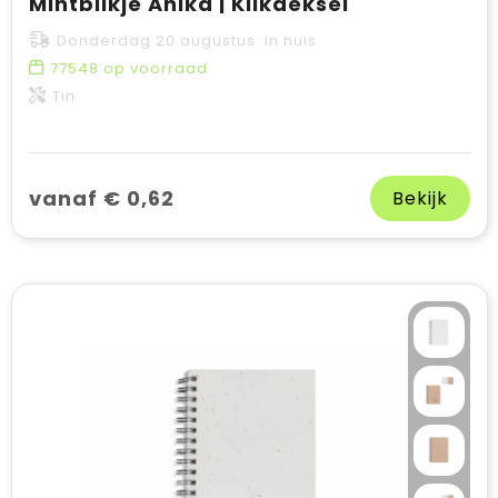
Mintblikje Anika | Klikdeksel
Donderdag 20 augustus in huis
77548
op voorraad
Tin
vanaf € 0,62
Bekijk