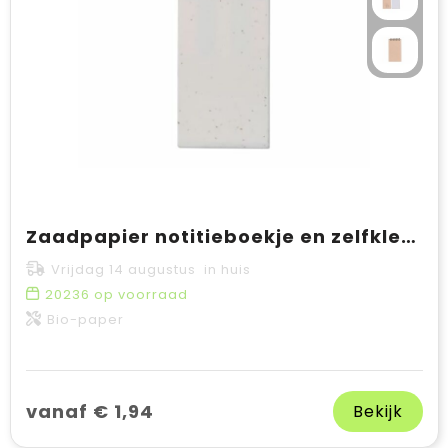
Zaadpapier notitieboekje en zelfklevende memoblaadjes
Vrijdag 14 augustus in huis
20236
op voorraad
Bio-paper
vanaf € 1,94
Bekijk