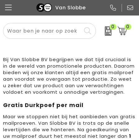
0
0
Alle categorieën
Pennen
Flessen
Meest gekozen
Boodschappen- en draagtassen
Tech
Potloden
Mokken en bekers
Buitenkleding
Zakelijke tassen
Bij Van Slobbe BV begrijpen we dat tijd cruciaal is
Snoep
Notitieboekjes
Glazen en karaffen
Sportkleding
Sport & vrije tijd
in de wereld van promotionele producten. Daarom
bieden wij onze klanten altijd een gratis mailproef
aan voordat we overgaan tot productie. Zo weet
Promo
Papier
Merken
Overig textiel
Rugzakken
u zeker dat uw product aan uw verwachtingen
voldoet en voorkomt u onnodige vertragingen.
Gratis Durkpoef per mail
Maar we stoppen niet bij het aanbieden van gratis
mailproeven. Van Slobbe BV is trots op de snelle
levertijden die we hanteren. Na goedkeuring van
uw mailproef duurt het meestal niet langer dan
1