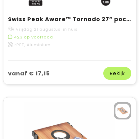
Swiss Peak Aware™ Tornado 27” pocket stormparaplu
Vrijdag 21 augustus in huis
423
op voorraad
rPET, Aluminium
vanaf € 17,15
Bekijk