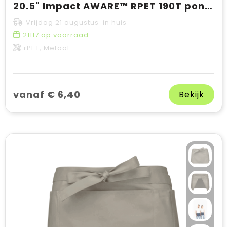
20.5" Impact AWARE™ RPET 190T pongee bamboe miniparaplu
Vrijdag 21 augustus in huis
21117
op voorraad
rPET, Metaal
vanaf € 6,40
Bekijk