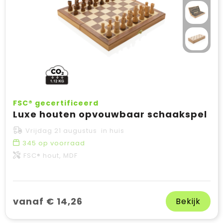
FSC® gecertificeerd
Luxe houten opvouwbaar schaakspel
Vrijdag 21 augustus in huis
345
op voorraad
FSC® hout, MDF
vanaf € 14,26
Bekijk