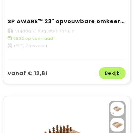
SP AWARE™ 23" opvouwbare omkeerbare auto open/close paraplu
Vrijdag 21 augustus in huis
6802
op voorraad
rPET, Glasvezel
vanaf € 12,81
Bekijk