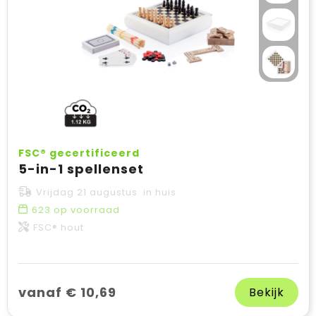
FSC® gecertificeerd
5-in-1 spellenset
Vrijdag 21 augustus in huis
623
op voorraad
FSC® hout
vanaf € 10,69
Bekijk