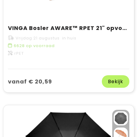
VINGA Bosler AWARE™ RPET 21" opvouwbare paraplu
Vrijdag 21 augustus in huis
6628
op voorraad
rPET
vanaf € 20,59
Bekijk