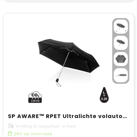
SP AWARE™ RPET Ultralichte volautomatische 20,5”-paraplu
Vrijdag 21 augustus in huis
2611
op voorraad