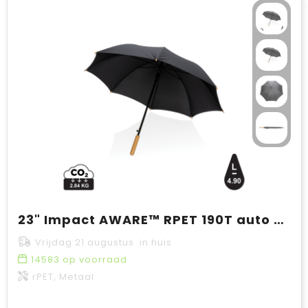
23" Impact AWARE™ RPET 190T auto open bamboe paraplu
Vrijdag 21 augustus in huis
14583
op voorraad
rPET, Metaal