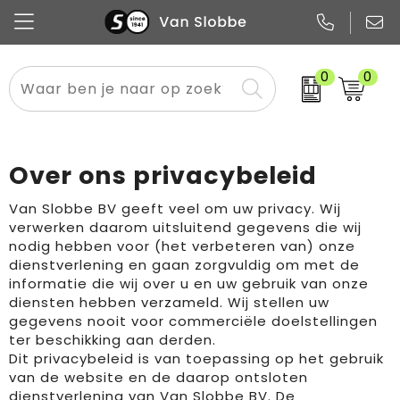
0
0
Alle categorieën
Pennen
Flessen
Meest gekozen
Boodschappen- en draagtassen
Tech
Potloden
Mokken en bekers
Buitenkleding
Zakelijke tassen
Over ons privacybeleid
Snoep
Notitieboekjes
Glazen en karaffen
Sportkleding
Sport & vrije tijd
Van Slobbe BV geeft veel om uw privacy. Wij
verwerken daarom uitsluitend gegevens die wij
Promo
Papier
Merken
Overig textiel
Rugzakken
nodig hebben voor (het verbeteren van) onze
dienstverlening en gaan zorgvuldig om met de
informatie die wij over u en uw gebruik van onze
diensten hebben verzameld. Wij stellen uw
gegevens nooit voor commerciële doelstellingen
ter beschikking aan derden.
Dit privacybeleid is van toepassing op het gebruik
van de website en de daarop ontsloten
dienstverlening van Van Slobbe BV. De