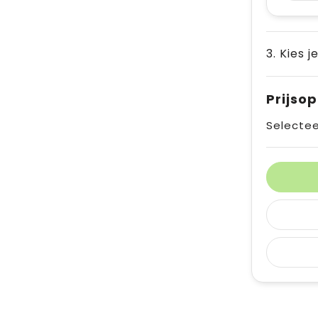
3. Kies j
Prijso
Selectee