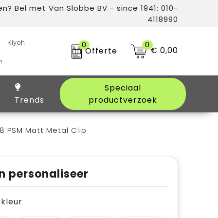
n? Bel met Van Slobbe BV - since 1941: 010-
4118990
0
0
€ 0,00
Offerte
Speciaal
Trends
productverzoek
S8 PSM Matt Metal Clip
n personaliseer
e kleur