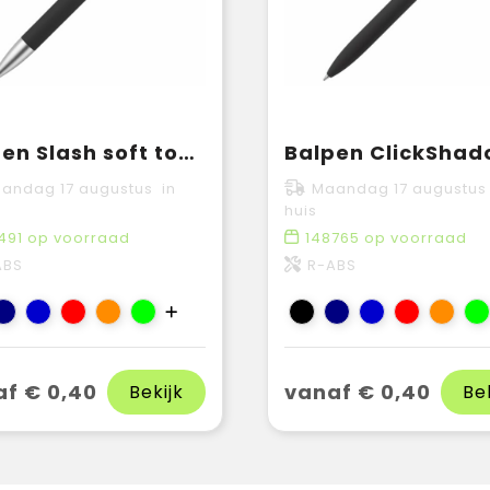
Balpen Slash soft touch R-ABS
andag 17 augustus in
Maandag 17 augustus
huis
491
op voorraad
148765
op voorraad
ABS
R-ABS
f € 0,40
vanaf € 0,40
Bekijk
Be