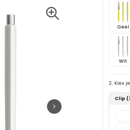
Geel
Wit
2. Kies 
Clip 