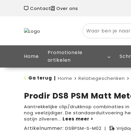
Contact
Over ons
Promotionele
Home
Schr
artikelen
Ga terug
|
Home
Relatiegeschenken
Prodir DS8 PSM Matt Meta
Aantrekkelijke clip/drukknop combinaties 
nog veelzijdiger. De standaarduitvoering h
satijn zilveren
...
Artikelnummer:
DS8PSM-S-M02
Vrijda