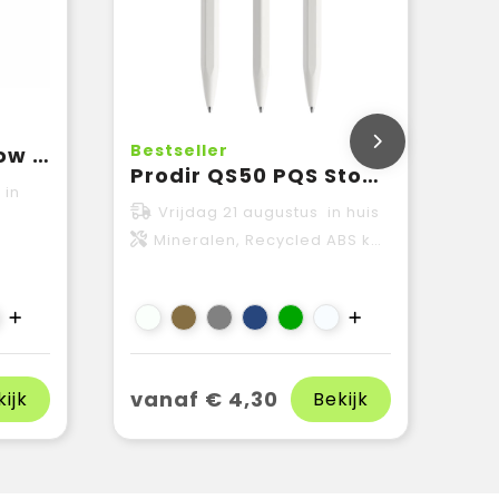
Bestseller
Balpen ClickShadow soft touch R-ABS
Prodir QS50 PQS Stone
 in
Vrijdag 21 augustus in huis
Mineralen, Recycled ABS kunststof
vanaf € 4,30
kijk
Bekijk