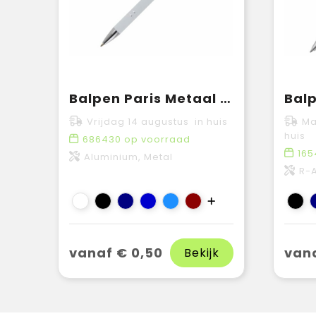
Balpen Paris Metaal soft touch
Vrijdag 14 augustus in huis
Ma
huis
686430
op voorraad
165
Aluminium, Metal
R-
vanaf € 0,50
vana
Bekijk