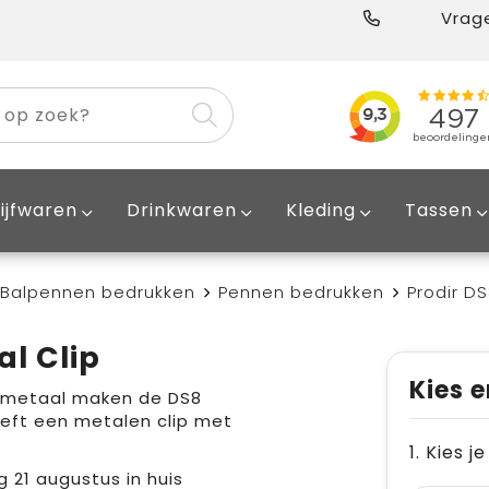
Vrage
ijfwaren
Drinkwaren
Kleding
Tassen
Balpennen bedrukken
Pennen bedrukken
Prodir D
l Clip
Kies e
in metaal maken de DS8
eeft een metalen clip met
1. Kies j
g 21 augustus in huis