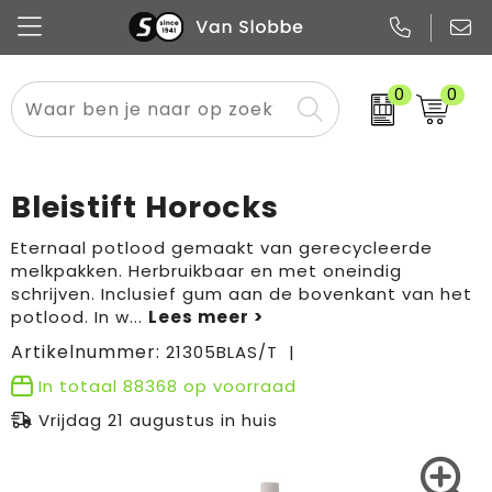
0
0
Alle categorieën
Pennen
Flessen
Meest gekozen
Boodschappen- en draagtassen
Tech
Potloden
Mokken en bekers
Buitenkleding
Zakelijke tassen
Bleistift Horocks
Snoep
Notitieboekjes
Glazen en karaffen
Sportkleding
Sport & vrije tijd
Eternaal potlood gemaakt van gerecycleerde
melkpakken. Herbruikbaar en met oneindig
Promo
Papier
Merken
Overig textiel
Rugzakken
schrijven. Inclusief gum aan de bovenkant van het
potlood. In w
...
Artikelnummer:
21305BLAS/T
In totaal
88368
op voorraad
Vrijdag 21 augustus in huis