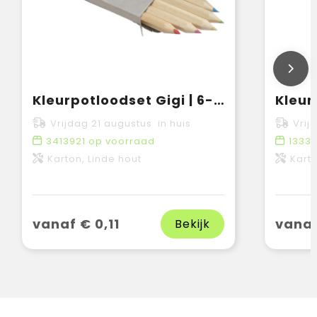
Kleurpotloodset Gigi | 6-delig
Vrijdag 21 augustus in huis
Vrij
3413921
op voorraad
1333
Karton, Linde hout
Karto
vanaf € 0,11
vanaf
Bekijk