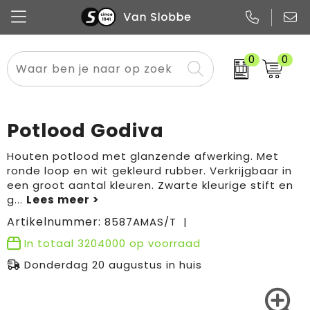
0
0
Alle categorieën
Pennen
Flessen
Meest gekozen
Boodschappen- en draagtassen
Tech
Potloden
Mokken en bekers
Buitenkleding
Zakelijke tassen
Potlood Godiva
Snoep
Notitieboekjes
Glazen en karaffen
Sportkleding
Sport & vrije tijd
Houten potlood met glanzende afwerking. Met
ronde loop en wit gekleurd rubber. Verkrijgbaar in
Promo
Papier
Merken
Overig textiel
Rugzakken
een groot aantal kleuren. Zwarte kleurige stift en
g
...
Artikelnummer:
8587AMAS/T
In totaal
3204000
op voorraad
Donderdag 20 augustus in huis