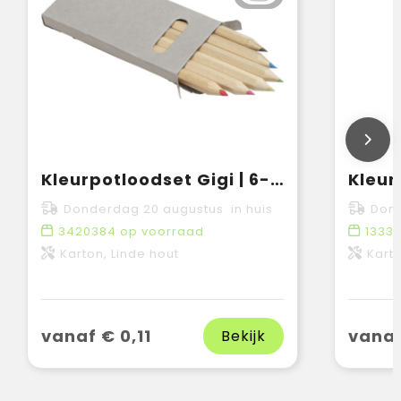
Kleurpotloodset Gigi | 6-delig
Donderdag 20 augustus in huis
Dond
3420384
op voorraad
1333
Karton, Linde hout
Karto
vanaf € 0,11
vanaf
Bekijk