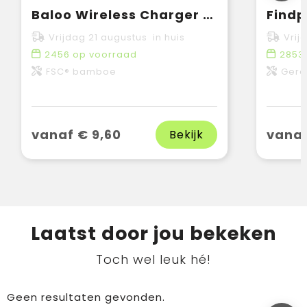
Baloo Wireless Charger Stand 15W oplader
Vrijdag 21 augustus in huis
Vrij
2456
op voorraad
2853
FSC® bamboe
Gere
vanaf € 9,60
vanaf
Bekijk
Laatst door jou bekeken
Toch wel leuk hé!
Geen resultaten gevonden.