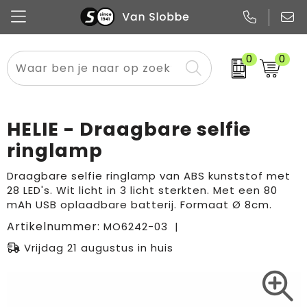
0
0
Alle categorieën
Pennen
Flessen
Meest gekozen
Boodschappen- en draagtassen
Tech
Potloden
Mokken en bekers
Buitenkleding
Zakelijke tassen
HELIE - Draagbare selfie
Snoep
Notitieboekjes
Glazen en karaffen
Sportkleding
Sport & vrije tijd
ringlamp
Promo
Papier
Merken
Overig textiel
Rugzakken
Draagbare selfie ringlamp van ABS kunststof met
28 LED's. Wit licht in 3 licht sterkten. Met een 80
mAh USB oplaadbare batterij. Formaat Ø 8cm.
Artikelnummer:
MO6242-03
Vrijdag 21 augustus in huis