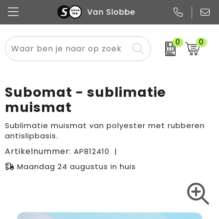
0
0
Alle categorieën
Pennen
Flessen
Meest gekozen
Boodschappen- en draagtassen
Tech
Potloden
Mokken en bekers
Buitenkleding
Zakelijke tassen
Subomat - sublimatie
Snoep
Notitieboekjes
Glazen en karaffen
Sportkleding
Sport & vrije tijd
muismat
Promo
Papier
Merken
Overig textiel
Rugzakken
Sublimatie muismat van polyester met rubberen
antislipbasis.
Artikelnummer:
AP812410
Maandag 24 augustus in huis