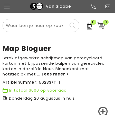
0
0
Alle categorieën
Pennen
Flessen
Meest gekozen
Boodschappen- en draagtassen
Tech
Potloden
Mokken en bekers
Buitenkleding
Zakelijke tassen
Map Bloguer
Snoep
Notitieboekjes
Glazen en karaffen
Sportkleding
Sport & vrije tijd
Strak afgewerkte schrijfmap van gerecycleerd
karton met bijpassende balpen van gerecycled
Promo
Papier
Merken
Overig textiel
Rugzakken
karton in dezelfde kleur. Binnenkant met
notitieblok met
...
Artikelnummer:
5628S/T
In totaal
6000
op voorraad
Donderdag 20 augustus in huis