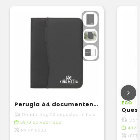
ECO
Perugia A4 documentenmap
Donderdag 20 augustus in huis
Dond
5970
op voorraad
4827
Nylon 600D
rPET,