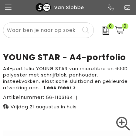
0
0
Alle categorieën
Pennen
Flessen
Meest gekozen
Boodschappen- en draagtassen
Tech
Potloden
Mokken en bekers
Buitenkleding
Zakelijke tassen
YOUNG STAR - A4-portfolio
Snoep
Notitieboekjes
Glazen en karaffen
Sportkleding
Sport & vrije tijd
A4-portfolio YOUNG STAR van microfibre en 600D
polyester met schrijfblok, penhouder,
Promo
Papier
Merken
Overig textiel
Rugzakken
insteekvakken, elastische sluitband en gekleurde
afwerking aan
...
Artikelnummer:
56-1103164
Vrijdag 21 augustus in huis