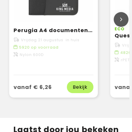
ECO
Perugia A4 documentenmap
Vrijdag 21 augustus in huis
Vrij
5920
op voorraad
4826
Nylon 600D
rPET,
vanaf € 6,26
vanaf
Bekijk
Laatst door jou bekeken