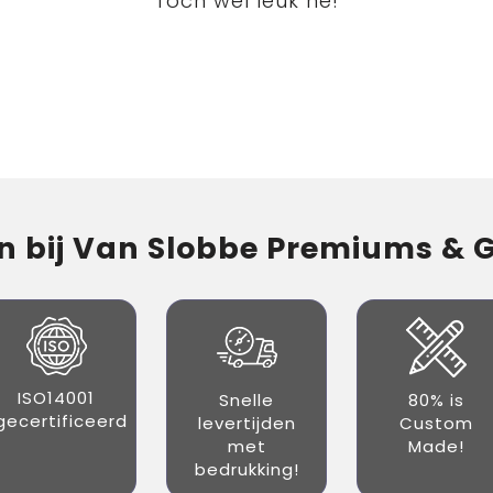
Toch wel leuk hé!
 bij Van Slobbe Premiums & Gi
ISO14001
Snelle
80% is
gecertificeerd
levertijden
Custom
met
Made!
bedrukking!