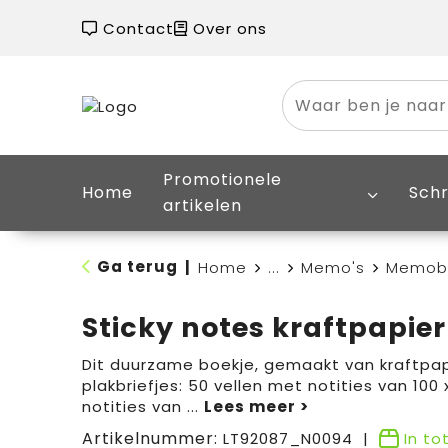
Contact
Over ons
Promotionele
Home
Schr
artikelen
Ga terug
|
Home
...
Memo's
Memobo
Sticky notes kraftpapier
Dit duurzame boekje, gemaakt van kraftpap
plakbriefjes: 50 vellen met notities van 100
notities van
...
Artikelnummer:
LT92087_N0094
In to