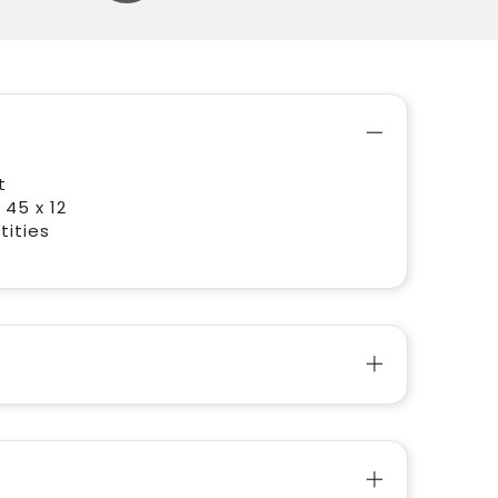
t
 45 x 12
tities