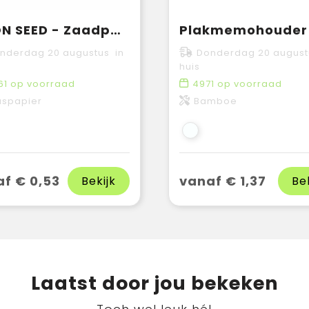
VISON SEED - Zaadpapier memoblokje
nderdag 20 augustus in
Donderdag 20 august
huis
61
op voorraad
4971
op voorraad
aspapier
Bamboe
f € 0,53
vanaf € 1,37
Bekijk
Be
Laatst door jou bekeken