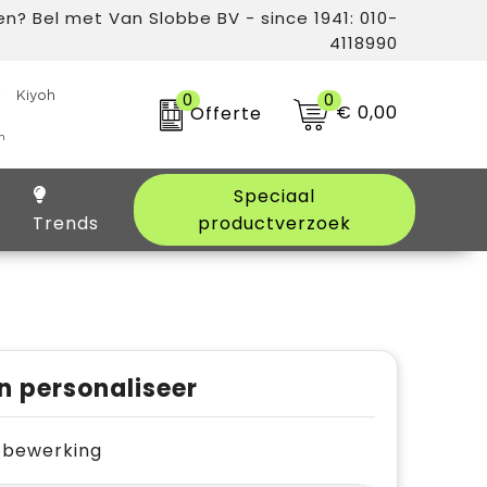
n? Bel met Van Slobbe BV - since 1941: 010-
4118990
0
0
€ 0,00
Offerte
Speciaal
Trends
productverzoek
n personaliseer
je bewerking