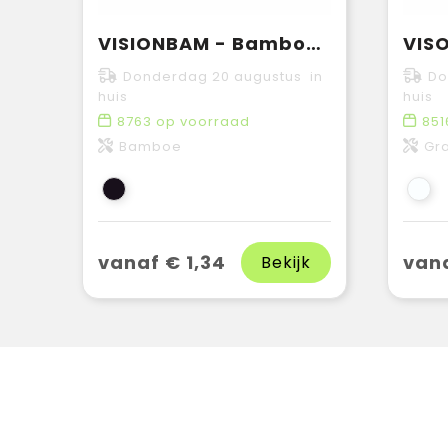
VISIONBAM - Bamboe sticky notes set
Donderdag 20 augustus in
Do
huis
huis
8763
op voorraad
851
Bamboe
Gr
vanaf € 1,34
vana
Bekijk