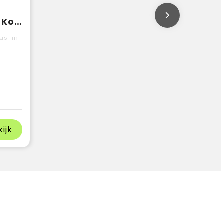
Plakmemohouder Kokil
us in
kijk