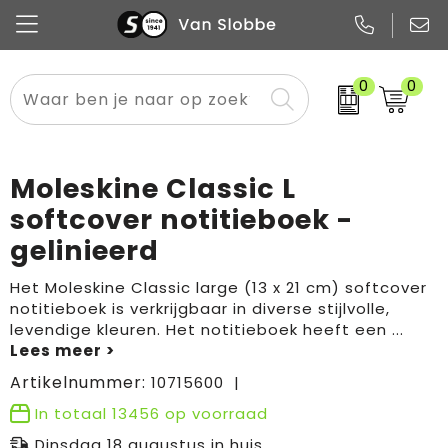
0
0
Alle categorieën
Pennen
Flessen
Meest gekozen
Boodschappen- en draagtassen
Tech
Potloden
Mokken en bekers
Buitenkleding
Zakelijke tassen
Moleskine Classic L
Snoep
Notitieboekjes
Glazen en karaffen
Sportkleding
Sport & vrije tijd
softcover notitieboek -
gelinieerd
Promo
Papier
Merken
Overig textiel
Rugzakken
Het Moleskine Classic large (13 x 21 cm) softcover
notitieboek is verkrijgbaar in diverse stijlvolle,
levendige kleuren. Het notitieboek heeft een
...
Artikelnummer:
10715600
In totaal
13456
op voorraad
Dinsdag 18 augustus in huis