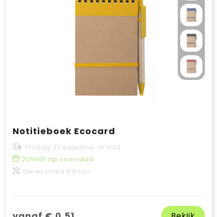
Notitieboek Ecocard
Vrijdag 21 augustus in huis
209001
op voorraad
Gerecycled Karton
vanaf € 0,51
Bekijk