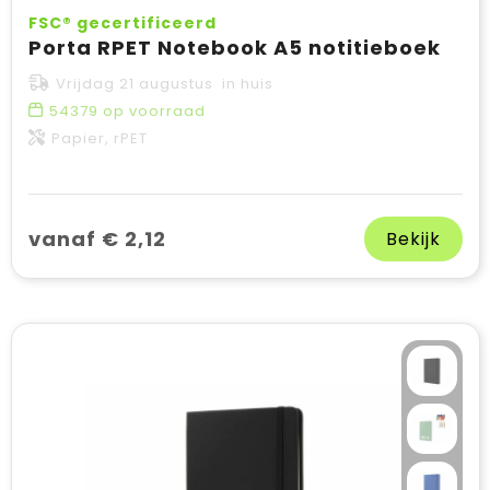
FSC® gecertificeerd
Porta RPET Notebook A5 notitieboek
Vrijdag 21 augustus in huis
54379
op voorraad
Papier, rPET
vanaf € 2,12
Bekijk