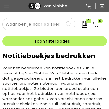
0
0
Alle categorieën
Pennen
Flessen
Meest gekozen
Boodschappen- en draagtassen
Tech
Potloden
Mokken en bekers
Buitenkleding
Zakelijke tassen
Toon filteropties
Snoep
Notitieboekjes
Glazen en karaffen
Sportkleding
Sport & vrije tijd
Notitieboekjes bedrukken
Promo
Papier
Merken
Overig textiel
Rugzakken
Voor het bedrukken van notitieboekjes kun je
terecht bij Van Slobbe. Van Slobbe is een bedrijf
dat gespecialiseerd is in het bedrukken van allerlei
soorten promotiemateriaal, waaronder
notitieboekjes. Ze bieden een breed scala aan
opties voor het bedrukken van notitieboekjes,
waaronder het gebruik van verschillende soorten
afdruktechnieken, zoals full-color druk, zeefdruk,
offsetdruk en digitale druk. Daarnaast kunnen zij