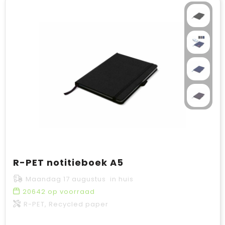
R-PET notitieboek A5
Maandag 17 augustus in huis
20642
op voorraad
R-PET, Recycled paper