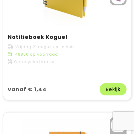
Notitieboek Koguel
Vrijdag 21 augustus in huis
148800
op voorraad
Gerecycled Karton
vanaf € 1,44
Bekijk