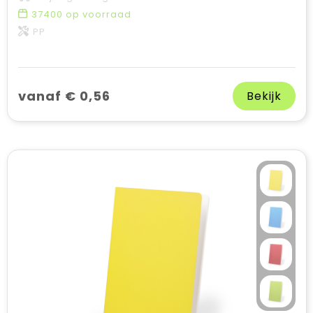
37400
op voorraad
PP
vanaf € 0,56
Bekijk