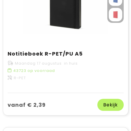
Notitieboek R-PET/PU A5
Maandag 17 augustus in huis
43723
op voorraad
R-PET
vanaf € 2,39
Bekijk