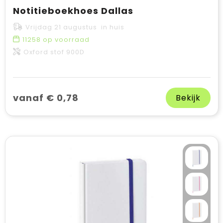
Notitieboekhoes Dallas
Vrijdag 21 augustus in huis
11258
op voorraad
Oxford stof 900D
vanaf € 0,78
Bekijk