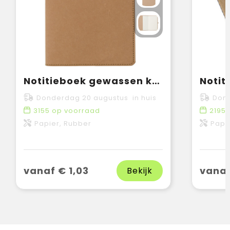
Notitieboek gewassen kraftpapier Johanna Original
Donderdag 20 augustus in huis
Dond
3155
op voorraad
2195
Papier, Rubber
Papi
vanaf € 1,03
vanaf
Bekijk