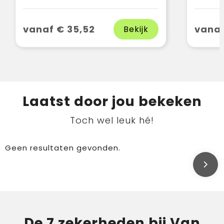
vanaf € 35,52
vanaf
Bekijk
Laatst door jou bekeken
Toch wel leuk hé!
Geen resultaten gevonden.
De 7 zekerheden bij Van