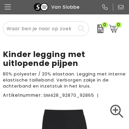
0
0
Alle categorieën
Pennen
Flessen
Meest gekozen
Boodschappen- en draagtassen
Tech
Potloden
Mokken en bekers
Buitenkleding
Zakelijke tassen
Kinder legging met
Snoep
Notitieboekjes
Glazen en karaffen
Sportkleding
Sport & vrije tijd
uitlopende pijpen
Promo
Papier
Merken
Overig textiel
Rugzakken
80% polyester / 20% elastaan. Legging met interne
elastische tailleband. Verborgen zakje in de
achterband en inzetstuk in het kruis.
Artikelnummer:
SM428_92870_92865