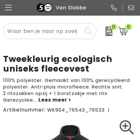
0
0
Alle categorieën
Pennen
Flessen
Meest gekozen
Boodschappen- en draagtassen
Tech
Potloden
Mokken en bekers
Buitenkleding
Zakelijke tassen
Tweekleurig ecologisch
Snoep
Notitieboekjes
Glazen en karaffen
Sportkleding
Sport & vrije tijd
uniseks fleecevest
Promo
Papier
Merken
Overig textiel
Rugzakken
100% polyester. Gemaakt van 100% gerecycleerd
polyester. Anti-pluis microfleece. Rechte snit.
2 ritszakken opzij + 1 borstzakje met rits
Gerecyclee
...
Artikelnummer:
WK904_76543_76533