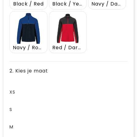
Black / Red
Black / Yellow
Navy / Dark Grey
Navy / Royal Blue
Red / Dark Grey
2. Kies je maat
XS
S
M