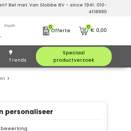
n? Bel met Van Slobbe BV - since 1941: 010-
4118990
0
0
€ 0,00
Offerte
Speciaal
Trends
productverzoek
en
n personaliseer
je bewerking