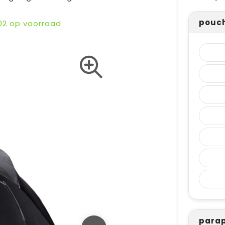
pouch
02
op voorraad
parap