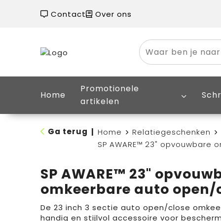
Contact
Over ons
Promotionele
Home
Schr
artikelen
Ga terug
|
Home
Relatiegeschenken
SP AWARE™ 23" opvouwbare o
SP AWARE™ 23" opvouw
omkeerbare auto open/c
De 23 inch 3 sectie auto open/close omkee
handig en stijlvol accessoire voor bescher