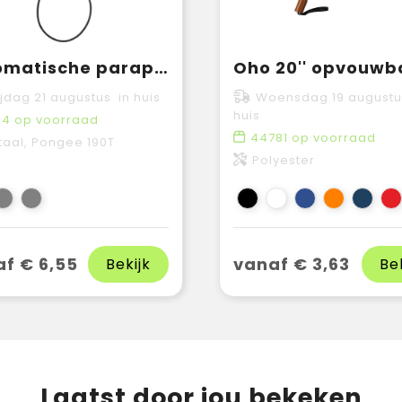
Automatische paraplu Ben | Pongé | Stormbestendig
ijdag 21 augustus in huis
Woensdag 19 augustu
huis
04
op voorraad
44781
op voorraad
aal, Pongee 190T
Polyester
f € 6,55
vanaf € 3,63
Bekijk
Be
Laatst door jou bekeken