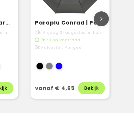
Oho 20'' opvouwbare paraplu
Paraplu Conrad | Pongé | Opvouwbaar | 21 inch
s in
Vrijdag 21 augustus in huis
7620
op voorraad
Polyester, Pongee
vanaf € 4,65
kijk
Bekijk