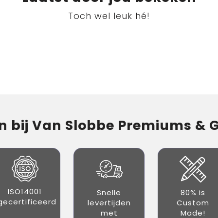
Toch wel leuk hé!
 bij Van Slobbe Premiums & Gi
ISO14001
Snelle
80% is
gecertificeerd
levertijden
Custom
met
Made!