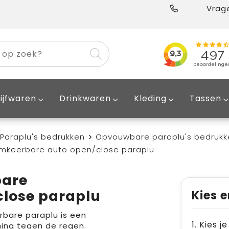
Vrage
ijfwaren
Drinkwaren
Kleding
Tassen
Paraplu's bedrukken
Opvouwbare paraplu's bedrukk
mkeerbare auto open/close paraplu
bare
lose paraplu
Kies e
rbare paraplu is een
1. Kies 
ming tegen de regen.