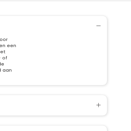
voor
 en een
met
 of
de
d aan