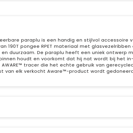
erbare paraplu is een handig en stijlvol accessoire 
an 190T pongee RPET materiaal met glasvezelribben
k en duurzaam. De paraplu heeft een uniek ontwerp 
nnen houdt en voorkomt dat hij nat wordt bij het in-
 AWARE™ tracer die het echte gebruik van gerecycle
gst van elk verkocht Aware™-product wordt gedoneer