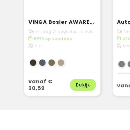
VINGA Bosler AWARE™ RPET 21" opvouwbare paraplu
Vrijdag 21 augustus in huis
Vr
6578
op voorraad
42
rPET
Met
vanaf €
Bekijk
vana
20,59