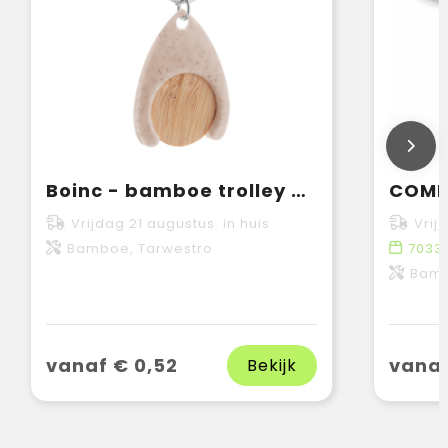
Boinc - bamboe trolley munt
Vrijdag 21 augustus in huis
Vrij
Bamboe, Tarwestro
7033
Bam
vanaf € 0,52
vanaf
Bekijk