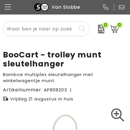
0
0
Alle categorieën
Pennen
Flessen
Meest gekozen
Boodschappen- en draagtassen
Tech
Potloden
Mokken en bekers
Buitenkleding
Zakelijke tassen
BooCart - trolley munt
Snoep
Notitieboekjes
Glazen en karaffen
Sportkleding
Sport & vrije tijd
sleutelhanger
Promo
Papier
Merken
Overig textiel
Rugzakken
Bamboe multiplex sleutelhanger met
winkelwagentje munt.
Artikelnummer:
AP808203
Vrijdag 21 augustus in huis