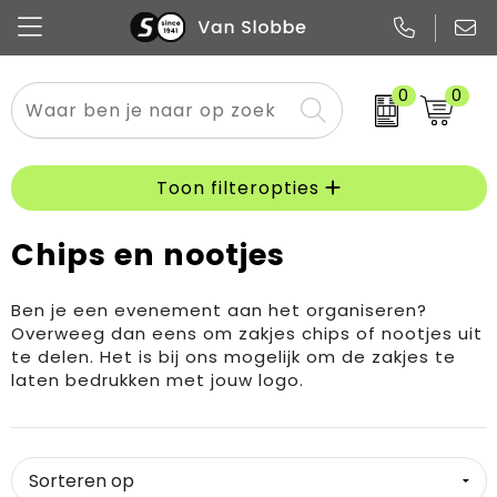
0
0
Alle categorieën
Pennen
Flessen
Meest gekozen
Boodschappen- en draagtassen
Tech
Potloden
Mokken en bekers
Buitenkleding
Zakelijke tassen
Toon filteropties
Snoep
Notitieboekjes
Glazen en karaffen
Sportkleding
Sport & vrije tijd
Chips en nootjes
Promo
Papier
Merken
Overig textiel
Rugzakken
Ben je een evenement aan het organiseren?
Overweeg dan eens om zakjes chips of nootjes uit
te delen. Het is bij ons mogelijk om de zakjes te
laten bedrukken met jouw logo.