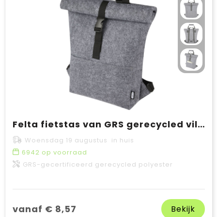
Felta fietstas van GRS gerecycled vilt met opgerolde bovenkant 13 l
Woensdag 19 augustus in huis
6942
op voorraad
GRS-gecertificeerd gerecycled polyester
vanaf € 8,57
Bekijk