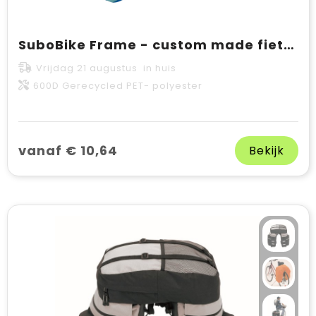
SuboBike Frame - custom made fietstas
Vrijdag 21 augustus in huis
600D Gerecycled PET- polyester
vanaf € 10,64
Bekijk