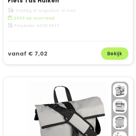
Fiets Tas Hulken
Vrijdag 21 augustus in huis
2433
op voorraad
Polyester 600D RPET
vanaf € 7,02
Bekijk