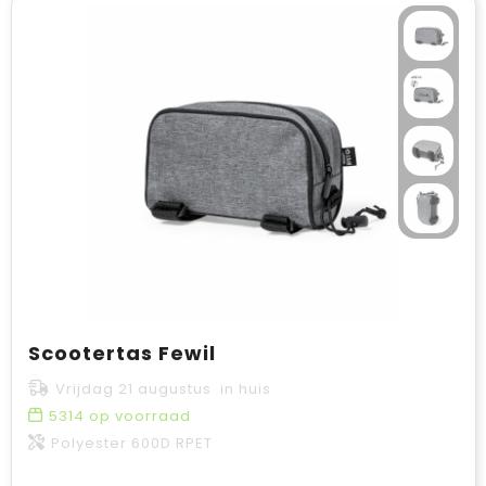
Scootertas Fewil
Vrijdag 21 augustus in huis
5314
op voorraad
Polyester 600D RPET