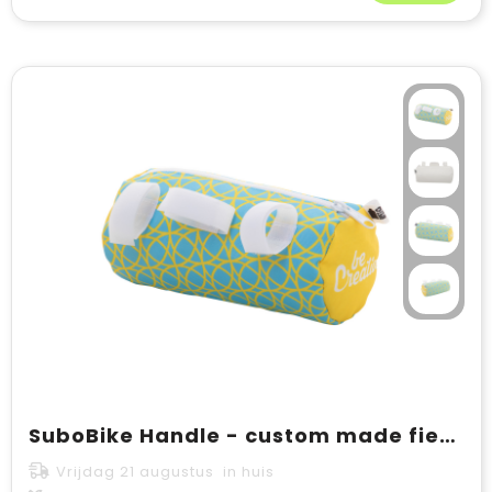
SuboBike Handle - custom made fietsstuurtas
Vrijdag 21 augustus in huis