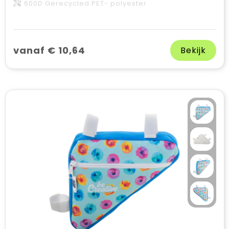
600D Gerecycled PET- polyester
vanaf € 10,64
Bekijk