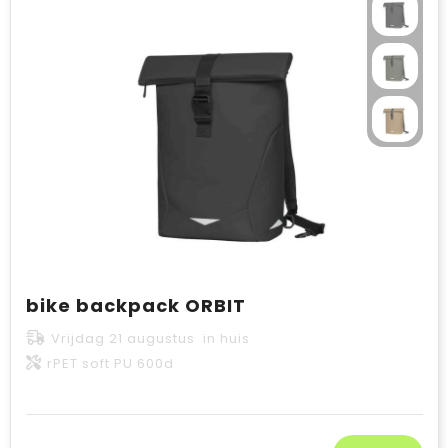
bike backpack ORBIT
Vrijdag 21 augustus in huis
rPET soft PU 600d