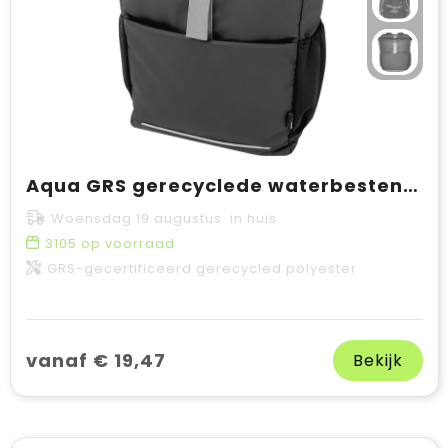
Aqua GRS gerecyclede waterbestendige 15 inch roll-top fietstas 20 l
Woensdag 19 augustus in huis
3105
op voorraad
GRS-gecertificeerd gerecycled polyester
vanaf € 19,47
Bekijk