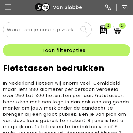
0
0
Alle categorieën
Pennen
Flessen
Meest gekozen
Boodschappen- en draagtassen
Tech
Potloden
Mokken en bekers
Buitenkleding
Zakelijke tassen
Toon filteropties
Snoep
Notitieboekjes
Glazen en karaffen
Sportkleding
Sport & vrije tijd
Fietstassen bedrukken
Promo
Papier
Merken
Overig textiel
Rugzakken
In Nederland fietsen wij enorm veel. Gemiddeld
maar liefs 880 kilometer per persoon verdeeld
over 250 tot 300 fietsritten per jaar. Fietstassen
bedrukken met een logo is dan ook een erg goede
manier om jouw merk onder de aandacht te
brengen bij een groot publiek. Ben je van plan om
van deze kans gebruik te maken? Bij ons is het al
mogelijk om fietstassen te bedrukken vanaf 5
stuks. Leveren kunnen wij doorgaans al binnen 2