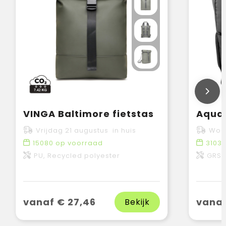
VINGA Baltimore fietstas
Vrijdag 21 augustus in huis
Woen
15080
op voorraad
3103
PU, Recycled polyester
GRS-ge
vanaf € 27,46
vanaf
Bekijk