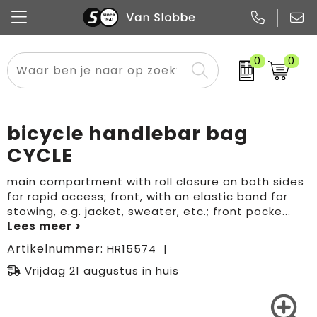
0
0
Alle categorieën
Pennen
Flessen
Meest gekozen
Boodschappen- en draagtassen
Tech
Potloden
Mokken en bekers
Buitenkleding
Zakelijke tassen
bicycle handlebar bag
Snoep
Notitieboekjes
Glazen en karaffen
Sportkleding
Sport & vrije tijd
CYCLE
Promo
Papier
Merken
Overig textiel
Rugzakken
main compartment with roll closure on both sides
for rapid access; front, with an elastic band for
stowing, e.g. jacket, sweater, etc.; front pocke
...
Artikelnummer:
HR15574
Vrijdag 21 augustus in huis