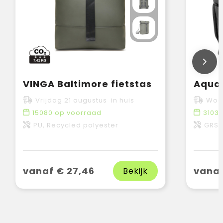
VINGA Baltimore fietstas
Vrijdag 21 augustus in huis
Woen
15080
op voorraad
3103
PU, Recycled polyester
GRS-ge
vanaf € 27,46
vanaf
Bekijk