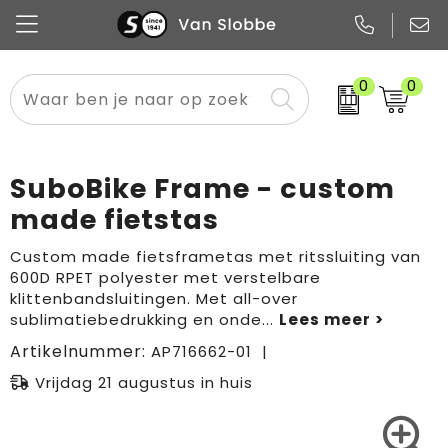
0
0
Alle categorieën
Pennen
Flessen
Meest gekozen
Boodschappen- en draagtassen
Tech
Potloden
Mokken en bekers
Buitenkleding
Zakelijke tassen
SuboBike Frame - custom
Snoep
Notitieboekjes
Glazen en karaffen
Sportkleding
Sport & vrije tijd
made fietstas
Promo
Papier
Merken
Overig textiel
Rugzakken
Custom made fietsframetas met ritssluiting van
600D RPET polyester met verstelbare
klittenbandsluitingen. Met all-over
sublimatiebedrukking en onde
...
Artikelnummer:
AP716662-01
Vrijdag 21 augustus in huis