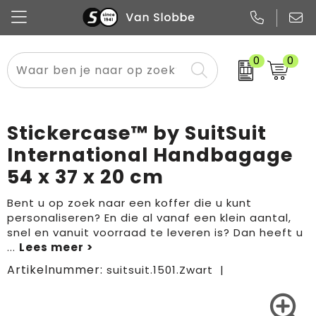
0
0
Alle categorieën
Pennen
Flessen
Meest gekozen
Boodschappen- en draagtassen
Tech
Potloden
Mokken en bekers
Buitenkleding
Zakelijke tassen
Stickercase™ by SuitSuit
Snoep
Notitieboekjes
Glazen en karaffen
Sportkleding
Sport & vrije tijd
International Handbagage
54 x 37 x 20 cm
Promo
Papier
Merken
Overig textiel
Rugzakken
Bent u op zoek naar een koffer die u kunt
personaliseren? En die al vanaf een klein aantal,
snel en vanuit voorraad te leveren is? Dan heeft u
...
Artikelnummer:
suitsuit.1501.Zwart