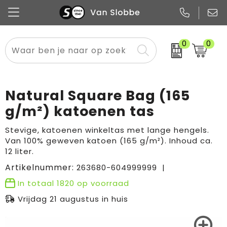
0
0
Alle categorieën
Pennen
Flessen
Meest gekozen
Boodschappen- en draagtassen
Tech
Potloden
Mokken en bekers
Buitenkleding
Zakelijke tassen
Natural Square Bag (165
Snoep
Notitieboekjes
Glazen en karaffen
Sportkleding
Sport & vrije tijd
g/m²) katoenen tas
Promo
Papier
Merken
Overig textiel
Rugzakken
Stevige, katoenen winkeltas met lange hengels.
Van 100% geweven katoen (165 g/m²). Inhoud ca.
12 liter.
Artikelnummer:
263680-604999999
In totaal
1820
op voorraad
Vrijdag 21 augustus in huis