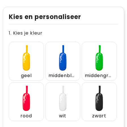
Kies en personaliseer
1. Kies je kleur
geel
middenblauw
middengroen
rood
wit
zwart