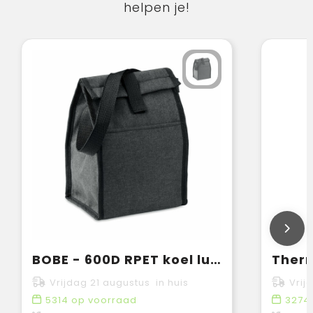
helpen je!
BOBE - 600D RPET koel lunchtas
Ther
Vrijdag 21 augustus in huis
Vrij
5314
op voorraad
3274