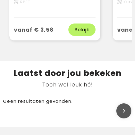
RPET
Kurk
vanaf € 3,58
vanaf
Bekijk
Laatst door jou bekeken
Toch wel leuk hé!
Geen resultaten gevonden.