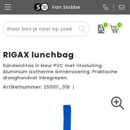
0
0
Alle categorieën
Pennen
Flessen
Meest gekozen
Boodschappen- en draagtassen
Tech
Potloden
Mokken en bekers
Buitenkleding
Zakelijke tassen
RIGAX lunchbag
Snoep
Notitieboekjes
Glazen en karaffen
Sportkleding
Sport & vrije tijd
Sandwichtas in kleur PVC met ritssluiting.
Aluminium isotherme binnenvoering. Praktische
Promo
Papier
Merken
Overig textiel
Rugzakken
draaghandvat inbegrepen.
Artikelnummer:
250011_01B