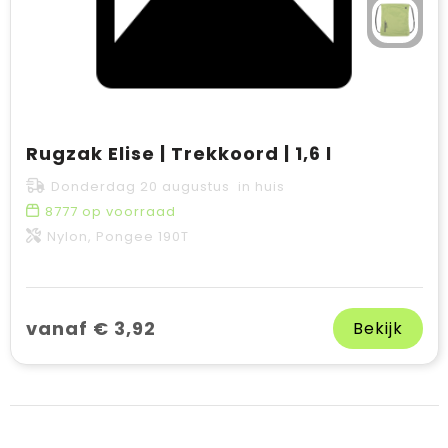
Rugzak Elise | Trekkoord | 1,6 l
Donderdag 20 augustus in huis
8777
op voorraad
Nylon, Pongee 190T
vanaf € 3,92
Bekijk