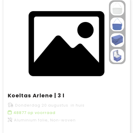
Koeltas Arlene | 3 l
Donderdag 20 augustus in huis
48877
op voorraad
Aluminium folie, Non-woven