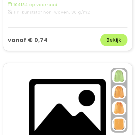
104134
op voorraad
PP-kunststof non-woven, 80 g/m2
vanaf € 0,74
Bekijk