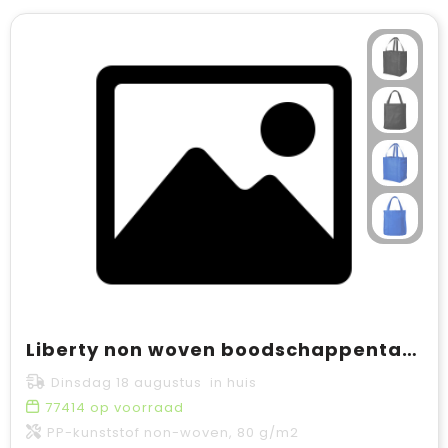
Liberty non woven boodschappentas 29L
Dinsdag 18 augustus in huis
77414
op voorraad
PP-kunststof non-woven, 80 g/m2