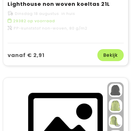
Lighthouse non woven koeltas 21L
Dinsdag 18 augustus in huis
29382
op voorraad
PP-kunststof non-woven, 80 g/m2
vanaf € 2,91
Bekijk