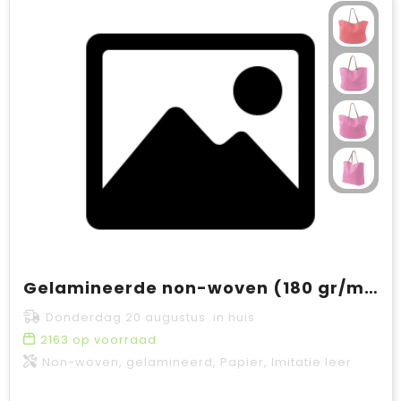
Gelamineerde non-woven (180 gr/m²) strandtas Sana
Donderdag 20 augustus in huis
2163
op voorraad
Non-woven, gelamineerd, Papier, Imitatie leer