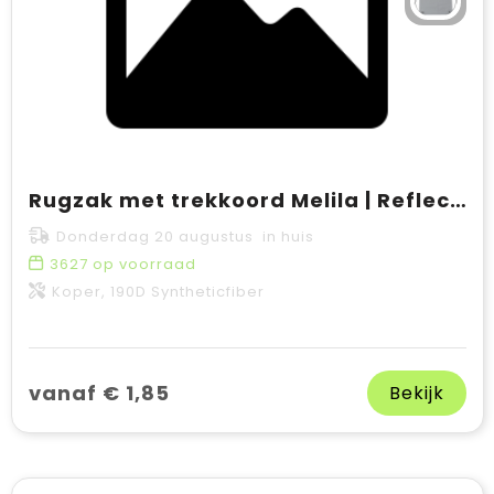
Rugzak met trekkoord Melila | Reflecterend | 190D
Donderdag 20 augustus in huis
3627
op voorraad
Koper, 190D Syntheticfiber
vanaf € 1,85
Bekijk