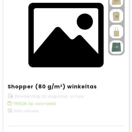
Shopper (80 g/m²) winkeltas
Donderdag 20 augustus in huis
116928
op voorraad
Non-woven