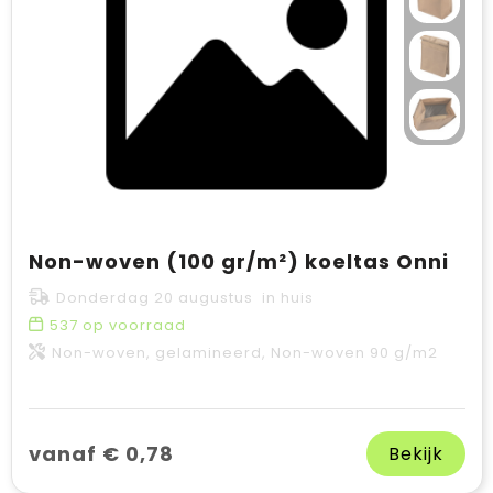
Non-woven (100 gr/m²) koeltas Onni
Donderdag 20 augustus in huis
537
op voorraad
Non-woven, gelamineerd, Non-woven 90 g/m2
vanaf € 0,78
Bekijk