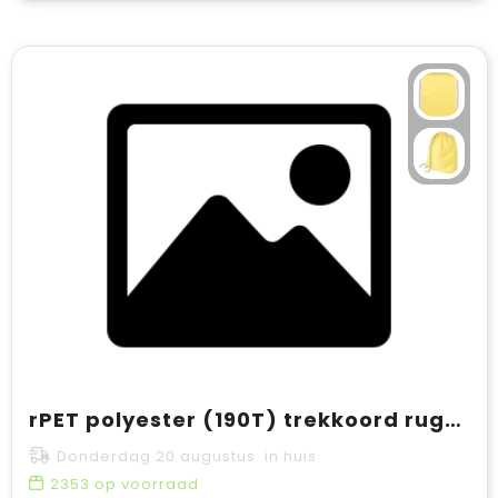
rPET polyester (190T) trekkoord rugtas Enrique
Donderdag 20 augustus in huis
2353
op voorraad