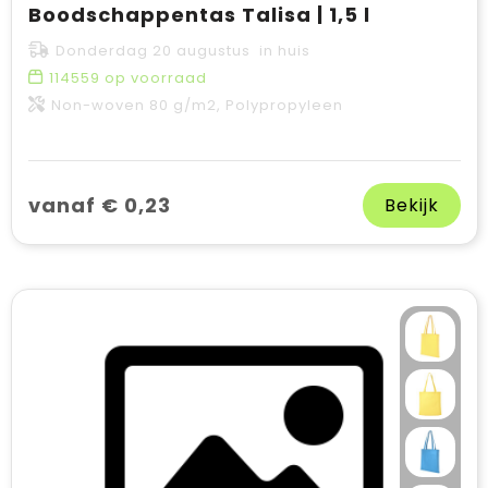
Boodschappentas Talisa | 1,5 l
Donderdag 20 augustus in huis
114559
op voorraad
Non-woven 80 g/m2, Polypropyleen
vanaf € 0,23
Bekijk