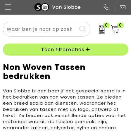
Alle categorieën
Pennen
Flessen
Meest gekozen
Boodschappen- en draagtassen
0
0
Tech
Potloden
Mokken en bekers
Buitenkleding
Zakelijke tassen
Snoep
Notitieboekjes
Glazen en karaffen
Sportkleding
Sport & vrije tijd
Toon filteropties
Promo
Papier
Merken
Overig textiel
Rugzakken
Non Woven Tassen
bedrukken
Van Slobbe is een bedrijf dat gespecialiseerd is in
het bedrukken van non woven tassen. Ze bieden
een breed scala aan diensten, waaronder het
bedrukken van tassen met uw logo, ontwerp of
tekst. Ze bieden ook verschillende opties voor het
materiaal waaruit de tassen gemaakt zijn,
waaronder katoen, polyester, nylon en andere