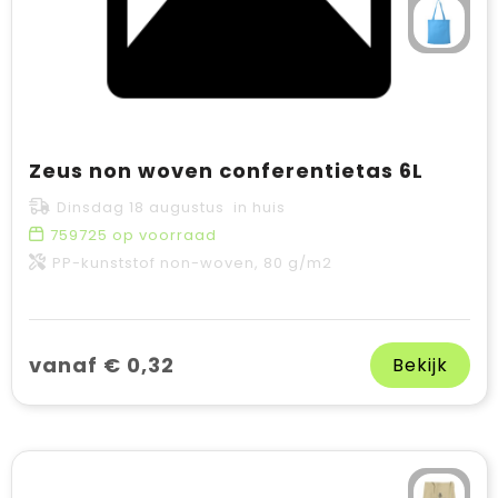
Zeus non woven conferentietas 6L
Dinsdag 18 augustus in huis
759725
op voorraad
PP-kunststof non-woven, 80 g/m2
vanaf € 0,32
Bekijk