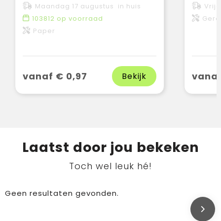
Maandag 17 augustus in huis
Vrij
103812
op voorraad
Gere
Paper
vanaf € 0,97
vanaf
Bekijk
Laatst door jou bekeken
Toch wel leuk hé!
Geen resultaten gevonden.