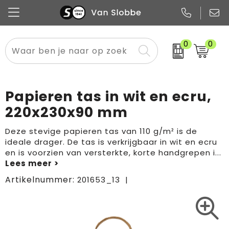
0
0
Alle categorieën
Pennen
Flessen
Meest gekozen
Boodschappen- en draagtassen
Tech
Potloden
Mokken en bekers
Buitenkleding
Zakelijke tassen
Papieren tas in wit en ecru,
Snoep
Notitieboekjes
Glazen en karaffen
Sportkleding
Sport & vrije tijd
220x230x90 mm
Promo
Papier
Merken
Overig textiel
Rugzakken
Deze stevige papieren tas van 110 g/m² is de
ideale drager. De tas is verkrijgbaar in wit en ecru
en is voorzien van versterkte, korte handgrepen i
...
Artikelnummer:
201653_13