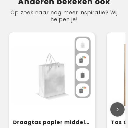
Anderen bekeken ook
Op zoek naar nog meer inspiratie? Wij
helpen je!
Draagtas papier middel 200g/m2
Tas C