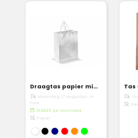
Draagtas papier middel 200g/m2
Tas 
Maandag 17 augustus in
Vr
huis
Ger
103820
op voorraad
Paper