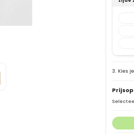
zijde
3. Kies j
Prijso
Selectee