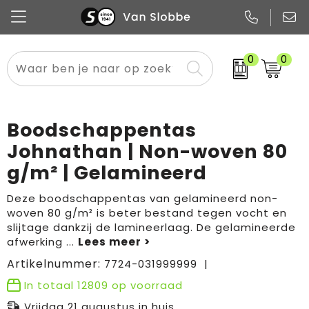
0
0
Alle categorieën
Pennen
Flessen
Meest gekozen
Boodschappen- en draagtassen
Tech
Potloden
Mokken en bekers
Buitenkleding
Zakelijke tassen
Boodschappentas
Snoep
Notitieboekjes
Glazen en karaffen
Sportkleding
Sport & vrije tijd
Johnathan | Non-woven 80
g/m² | Gelamineerd
Promo
Papier
Merken
Overig textiel
Rugzakken
Deze boodschappentas van gelamineerd non-
woven 80 g/m² is beter bestand tegen vocht en
slijtage dankzij de lamineerlaag. De gelamineerde
afwerking
...
Artikelnummer:
7724-031999999
In totaal
12809
op voorraad
Vrijdag 21 augustus in huis