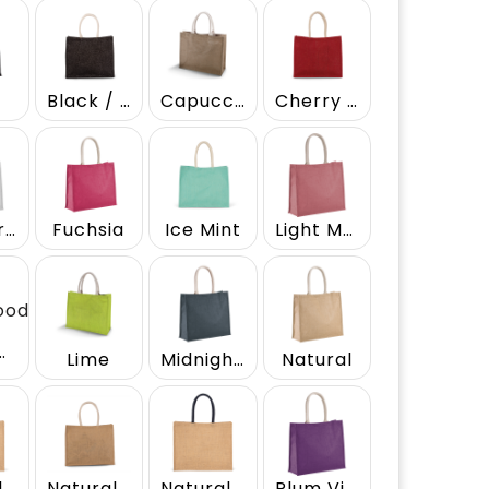
k
Black / Silver
Capuccino
Cherry Red / Gold
Cool Grey
Fuchsia
Ice Mint
Light Marsala
Rosewood
Lime
Midnight Blue
Natural
Natural / Black
Natural / Gold
Natural / Navy
Plum Violet