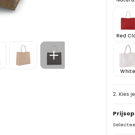
Red Cl
Whit
2. Kies j
Prijso
Selectee