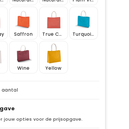
ay
Saffron
True Coral
Turquoise
e
Wine
Yellow
e aantal
pgave
r jouw opties voor de prijsopgave.