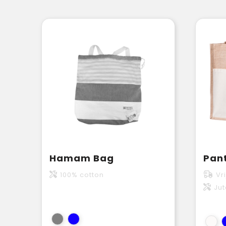
Hamam Bag
100% cotton
Vr
Jut