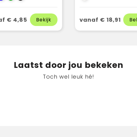
f € 4,85
vanaf € 18,91
Bekijk
Be
Laatst door jou bekeken
Toch wel leuk hé!