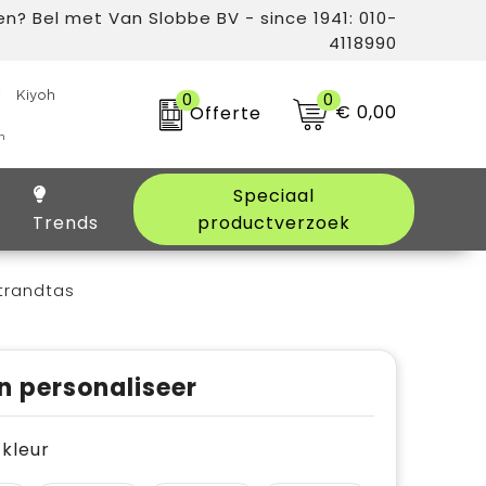
n? Bel met Van Slobbe BV - since 1941: 010-
4118990
0
0
€ 0,00
Offerte
Speciaal
Trends
productverzoek
trandtas
n personaliseer
e kleur