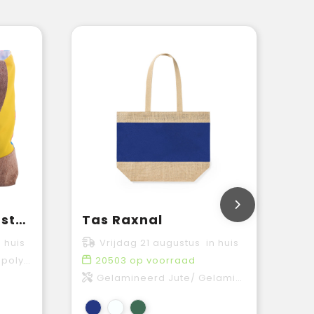
SuboShop Playa - strand- of boodschappentas
Tas Raxnal
 huis
Vrijdag 21 augustus in huis
r, Kurk
20503
op voorraad
Gelamineerd Jute/ Gelamineerd Katoen 300 g/ m2