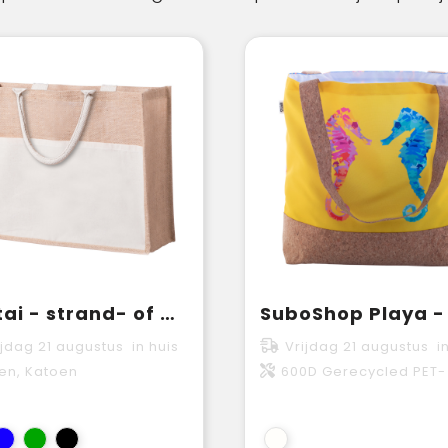
Pantai - strand- of boodschappentas
ijdag 21 augustus in huis
Vrijdag 21 augustus in
en, Katoen
600D Gerecycled PET- polyeste