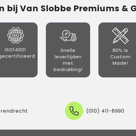
 bij Van Slobbe Premiums & Gi
ISO14001
Snelle
80% is
gecertificeerd
levertijden
Custom
met
Made!
bedrukking!
arendrecht
(010) 411-8990