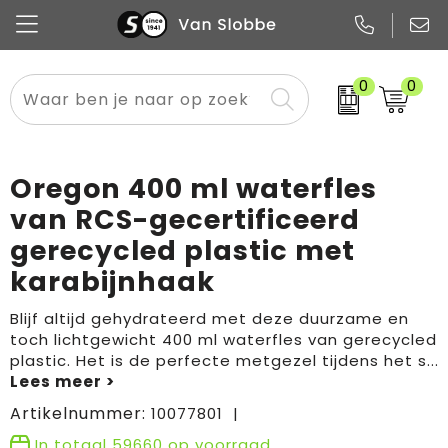
0
0
Alle categorieën
Pennen
Flessen
Meest gekozen
Boodschappen- en draagtassen
Tech
Potloden
Mokken en bekers
Buitenkleding
Zakelijke tassen
Oregon 400 ml waterfles
Snoep
Notitieboekjes
Glazen en karaffen
Sportkleding
Sport & vrije tijd
van RCS-gecertificeerd
gerecycled plastic met
Promo
Papier
Merken
Overig textiel
Rugzakken
karabijnhaak
Blijf altijd gehydrateerd met deze duurzame en
toch lichtgewicht 400 ml waterfles van gerecycled
plastic. Het is de perfecte metgezel tijdens het s
...
Artikelnummer:
10077801
In totaal
59660
op voorraad