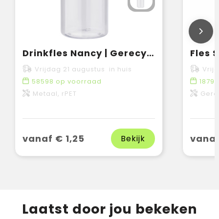
Drinkfles Nancy | Gerecycled | 400 ml
Fles 
Vrijdag 21 augustus in huis
Vrij
58598
op voorraad
1879
Metaal, rPET
Gere
vanaf € 1,25
vanaf
Bekijk
Laatst door jou bekeken