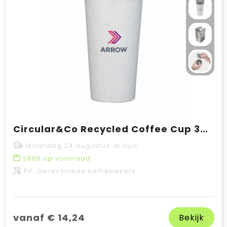
Circular&Co Recycled Coffee Cup 340 ml koffiebeker
Maandag 24 augustus in huis
2885
op voorraad
PP, Gerecyclede koffiebekers
vanaf € 14,24
Bekijk