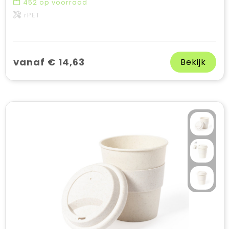
452
op voorraad
rPET
vanaf € 14,63
Bekijk