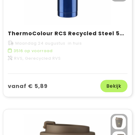
ThermoColour RCS Recycled Steel 500 ml thermosfles
Maandag 24 augustus in huis
3516
op voorraad
RVS, Gerecycled RVS
vanaf € 5,89
Bekijk