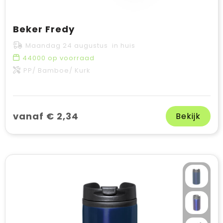
Beker Fredy
Maandag 24 augustus in huis
44000
op voorraad
PP/ Bamboe/ Kurk
vanaf € 2,34
Bekijk