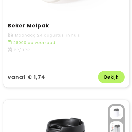
Beker Melpak
Maandag 24 augustus in huis
28000
op voorraad
PP/ TPR
vanaf € 1,74
Bekijk