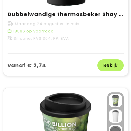
Dubbelwandige thermosbeker Shay | 350 ml
Maandag 24 augustus in huis
18896
op voorraad
Silicone, RVS 304, PP, EVA
vanaf € 2,74
Bekijk