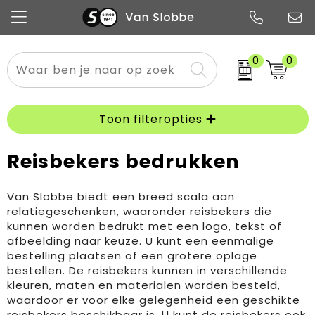
0
0
Alle categorieën
Pennen
Flessen
Meest gekozen
Boodschappen- en draagtassen
Tech
Potloden
Mokken en bekers
Buitenkleding
Zakelijke tassen
Toon filteropties
Snoep
Notitieboekjes
Glazen en karaffen
Sportkleding
Sport & vrije tijd
Reisbekers bedrukken
Promo
Papier
Merken
Overig textiel
Rugzakken
Van Slobbe biedt een breed scala aan
relatiegeschenken, waaronder reisbekers die
kunnen worden bedrukt met een logo, tekst of
afbeelding naar keuze. U kunt een eenmalige
bestelling plaatsen of een grotere oplage
bestellen. De reisbekers kunnen in verschillende
kleuren, maten en materialen worden besteld,
waardoor er voor elke gelegenheid een geschikte
reisbekers beschikbaar is. U kunt de reisbekers ook