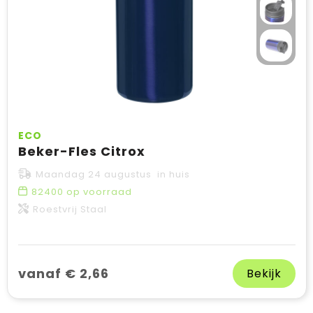
ECO
Beker-Fles Citrox
Maandag 24 augustus in huis
82400
op voorraad
Roestvrij Staal
vanaf € 2,66
Bekijk