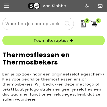
0
0
Alle categorieën
Pennen
Flessen
Meest gekozen
Boodschappen- en draagtassen
Tech
Potloden
Mokken en bekers
Buitenkleding
Zakelijke tassen
Toon filteropties
Snoep
Notitieboekjes
Glazen en karaffen
Sportkleding
Sport & vrije tijd
Thermosflessen en
Thermosbekers
Promo
Papier
Merken
Overig textiel
Rugzakken
Ben je op zoek naar een origineel relatiegeschenk?
Kies voor bedrukte thermosflessen en/ of
thermosbekers. Wij bedrukken deze met logo of
tekst! Laat je logo stralen en geef je relaties een
duurzaam en functioneel relatiegeschenk dat ze
zullen waarderen.