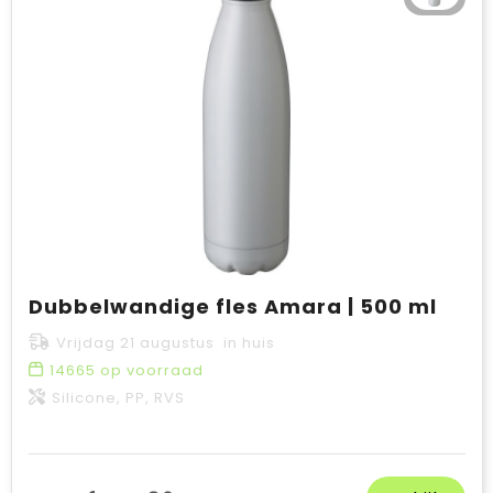
Dubbelwandige fles Amara | 500 ml
Vrijdag 21 augustus in huis
14665
op voorraad
Silicone, PP, RVS