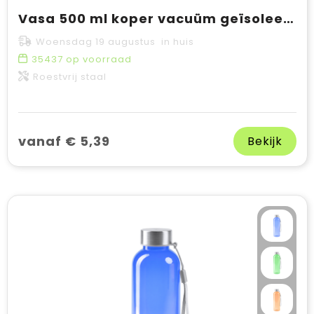
Vasa 500 ml koper vacuüm geïsoleerde fles
Woensdag 19 augustus in huis
35437
op voorraad
Roestvrij staal
vanaf € 5,39
Bekijk