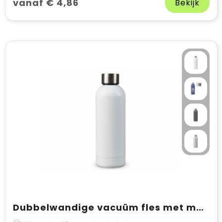
vanaf € 4,86
Bekijk
Dubbelwandige vacuüm fles met matte-look 500ml