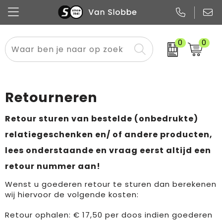
0
0
Alle categorieën
Pennen
Flessen
Meest gekozen
Boodschappen- en draagtassen
Tech
Potloden
Mokken en bekers
Buitenkleding
Zakelijke tassen
Retourneren
Snoep
Notitieboekjes
Glazen en karaffen
Sportkleding
Sport & vrije tijd
Retour sturen van bestelde (onbedrukte)
Promo
Papier
Merken
Overig textiel
Rugzakken
relatiegeschenken en/ of andere producten,
lees onderstaande en vraag eerst altijd een
retour nummer aan!
Wenst u goederen retour te sturen dan berekenen
wij hiervoor de volgende kosten:
Retour ophalen: € 17,50 per doos indien goederen