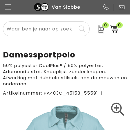
0
0
Alle categorieën
Pennen
Flessen
Meest gekozen
Boodschappen- en draagtassen
Tech
Potloden
Mokken en bekers
Buitenkleding
Zakelijke tassen
Damessportpolo
Snoep
Notitieboekjes
Glazen en karaffen
Sportkleding
Sport & vrije tijd
50% polyester CoolPlus® / 50% polyester.
Ademende stof. Knooplijst zonder knopen.
Promo
Papier
Merken
Overig textiel
Rugzakken
Afwerking met dubbele stiksels aan de mouwen en
onderaan.
Artikelnummer:
PA483C_45153_55591