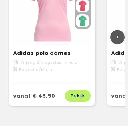
Adidas polo dames
Adida
Vrijdag 21 augustus in huis
Vrij
Polyester/Mesh
Poly
vanaf € 45,50
vanaf
Bekijk