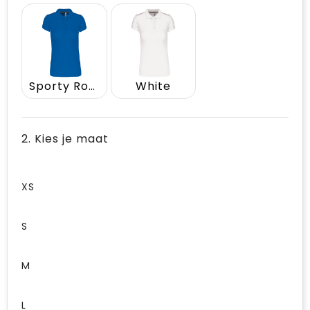
Sporty Royal Blue
White
2. Kies je maat
XS
S
M
L