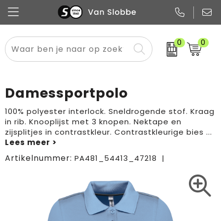
0
0
Alle categorieën
Pennen
Flessen
Meest gekozen
Boodschappen- en draagtassen
Tech
Potloden
Mokken en bekers
Buitenkleding
Zakelijke tassen
Damessportpolo
Snoep
Notitieboekjes
Glazen en karaffen
Sportkleding
Sport & vrije tijd
100% polyester interlock. Sneldrogende stof. Kraag
in rib. Knooplijst met 3 knopen. Nektape en
Promo
Papier
Merken
Overig textiel
Rugzakken
zijsplitjes in contrastkleur. Contrastkleurige bies
...
Artikelnummer:
PA481_54413_47218