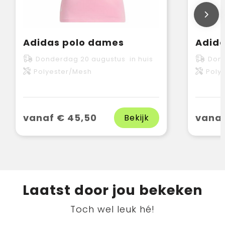
Adidas polo dames
Adida
Donderdag 20 augustus in huis
Dond
Polyester/Mesh
Poly
vanaf € 45,50
vanaf
Bekijk
Laatst door jou bekeken
Toch wel leuk hé!