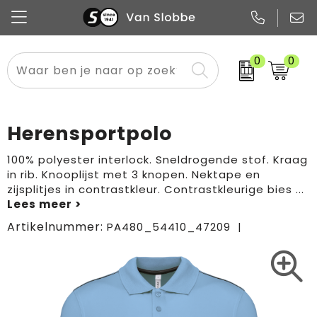
0
0
Alle categorieën
Pennen
Flessen
Meest gekozen
Boodschappen- en draagtassen
Tech
Potloden
Mokken en bekers
Buitenkleding
Zakelijke tassen
Herensportpolo
Snoep
Notitieboekjes
Glazen en karaffen
Sportkleding
Sport & vrije tijd
100% polyester interlock. Sneldrogende stof. Kraag
in rib. Knooplijst met 3 knopen. Nektape en
Promo
Papier
Merken
Overig textiel
Rugzakken
zijsplitjes in contrastkleur. Contrastkleurige bies
...
Artikelnummer:
PA480_54410_47209