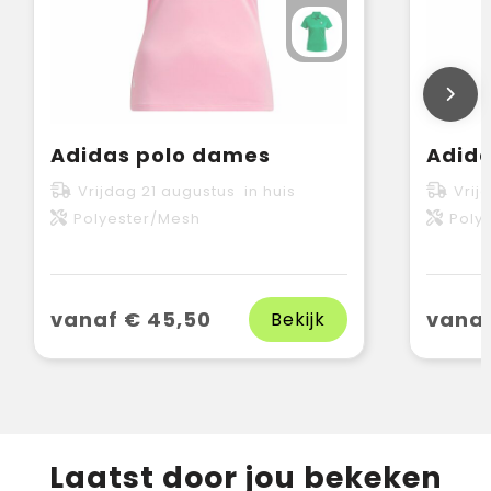
Adidas polo dames
Adida
Vrijdag 21 augustus in huis
Vrij
Polyester/Mesh
Poly
vanaf € 45,50
vanaf
Bekijk
Laatst door jou bekeken