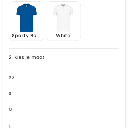
Sporty Royal Blue
White
2. Kies je maat
XS
S
M
L