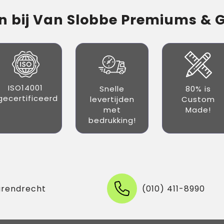
 bij Van Slobbe Premiums & Gi
ISO14001
Snelle
80% is
gecertificeerd
levertijden
Custom
met
Made!
bedrukking!
arendrecht
(010) 411-8990