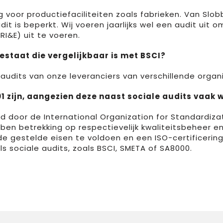
g voor productiefaciliteiten zoals fabrieken. Van Slo
 is beperkt. Wij voeren jaarlijks wel een audit uit 
RI&E) uit te voeren.
bestaat die vergelijkbaar is met BSCI?
 audits van onze leveranciers van verschillende organ
01 zijn, aangezien deze naast sociale audits vaa
eld door de International Organization for Standardiz
ben betrekking op respectievelijk kwaliteitsbeheer e
estelde eisen te voldoen en een ISO-certificering t
als sociale audits, zoals BSCI, SMETA of SA8000.