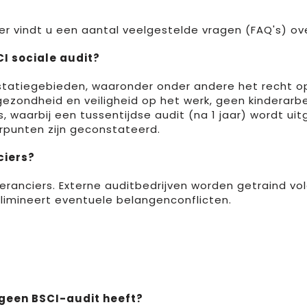
er vindt u een aantal veelgestelde vragen (FAQ's) ov
I sociale audit?
estatiegebieden, waaronder onder andere het recht op 
 gezondheid en veiligheid op het werk, geen kinderar
s, waarbij een tussentijdse audit (na 1 jaar) wordt ui
rpunten zijn geconstateerd.
ciers?
everanciers. Externe auditbedrijven worden getraind 
limineert eventuele belangenconflicten.
geen BSCI-audit heeft?