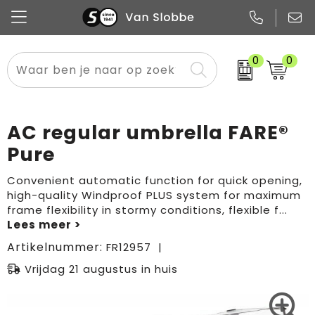
0
0
Alle categorieën
Pennen
Flessen
Meest gekozen
Boodschappen- en draagtassen
Tech
Potloden
Mokken en bekers
Buitenkleding
Zakelijke tassen
AC regular umbrella FARE®
Snoep
Notitieboekjes
Glazen en karaffen
Sportkleding
Sport & vrije tijd
Pure
Promo
Papier
Merken
Overig textiel
Rugzakken
Convenient automatic function for quick opening,
high-quality Windproof PLUS system for maximum
frame flexibility in stormy conditions, flexible f
...
Artikelnummer:
FR12957
Vrijdag 21 augustus in huis