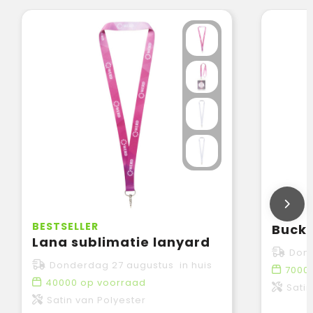
BESTSELLER
Lana sublimatie lanyard
Dond
Donderdag 27 augustus in huis
7000
40000
op voorraad
Satin
Satin van Polyester