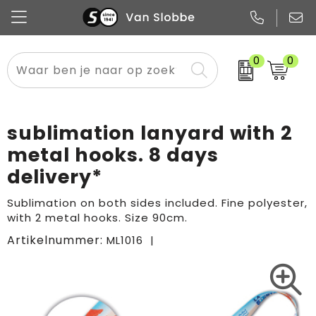
0
0
Alle categorieën
Pennen
Flessen
Meest gekozen
Boodschappen- en draagtassen
Tech
Potloden
Mokken en bekers
Buitenkleding
Zakelijke tassen
sublimation lanyard with 2
Snoep
Notitieboekjes
Glazen en karaffen
Sportkleding
Sport & vrije tijd
metal hooks. 8 days
delivery*
Promo
Papier
Merken
Overig textiel
Rugzakken
Sublimation on both sides included. Fine polyester,
with 2 metal hooks. Size 90cm.
Artikelnummer:
ML1016