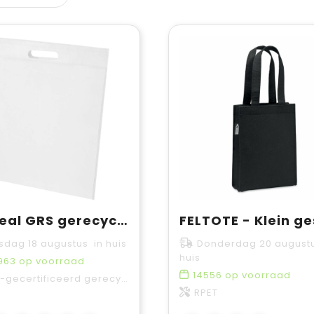
EcoSeal GRS gerecyclede non woven draagtas 5 l
sdag 18 augustus in huis
Donderdag 20 august
huis
963
op voorraad
14556
op voorraad
ecertificeerd gerecycled polyester
RPET