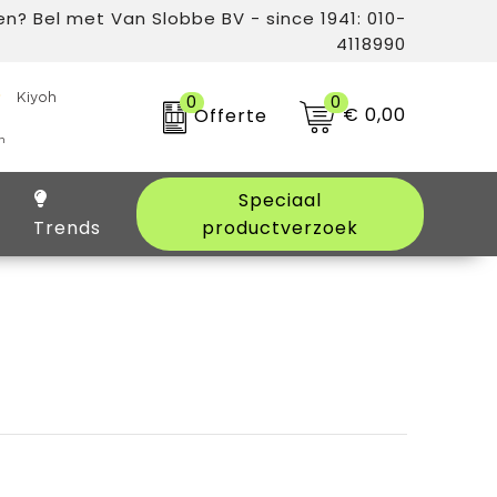
n? Bel met Van Slobbe BV - since 1941: 010-
4118990
0
0
€ 0,00
Offerte
Speciaal
Trends
productverzoek