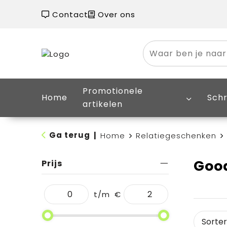
Contact
Over ons
Promotionele
Home
Schr
artikelen
Ga terug
|
Home
Relatiegeschenken
Goo
Prijs
t/m
€