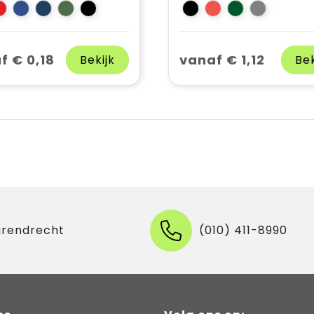
f € 0,18
vanaf € 1,12
Bekijk
Bek
arendrecht
(010) 411-8990