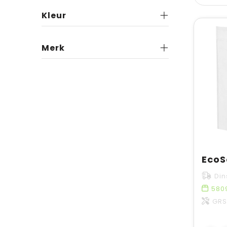
Kleur
Merk
Din
580
GRS-g